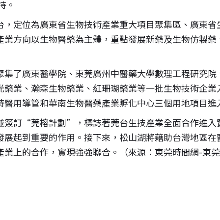
持。
台，定位為廣東省生物技術產業重大項目聚集區、廣東省
產業方向以生物醫藥為主體，重點發展新藥及生物仿製藥
聚集了廣東醫學院、東莞廣州中醫藥大學數理工程研究院
光藥業、瀚森生物藥業、紅珊瑚藥業等一批生物技術企業
特醫用導管和華南生物醫藥產業孵化中心三個用地項目進
並簽訂“莞榕計劃”，標誌著莞台生技產業全面合作進入
發展起到重要的作用。接下來，松山湖將藉助台灣地區在
產業上的合作，實現強強聯合。（來源：東莞時間網-東