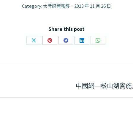
Category:
大陸媒體報導
2013 年 11 月 26 日
Share this post
Share
Share
Share
Share
Share
on
on
on
on
on
X
Pinterest
Facebook
LinkedIn
WhatsApp
Next
中國網—松山湖實施
post: