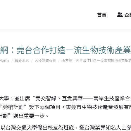
首頁
企
網：莞台合作打造一流生物技術產業
You are here:
Home
最新消息
大陸媒體報導
南方網：莞台合作打造一流生物技術產業集
通大學，並出席“莞交智緣、互貴興華——兩岸生技產業
“莞榕計劃”簽下兩個項目，東莞市生物技術產業發展有
計劃”邁出重要一步。
，以台灣交通大學傑出校友為班底，邀台灣業界知名人士