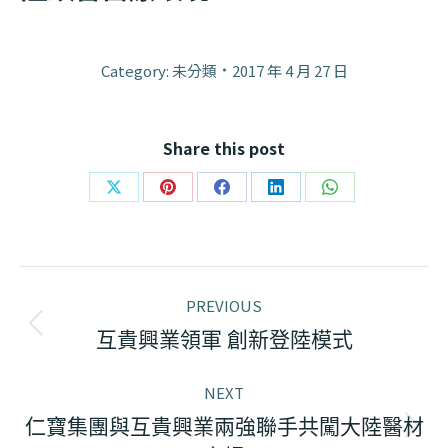
Category: 未分類
2017 年 4 月 27 日
Share this post
Share
Share
Share
Share
Share
on
on
on
on
on
X
Pinterest
Facebook
LinkedIn
WhatsApp
Post
PREVIOUS
navigation
Previous
互貴興業領軍 創新登陸模式
post:
NEXT
仁寶集團與互貴興業兩強聯手共闖大陸醫材
Next