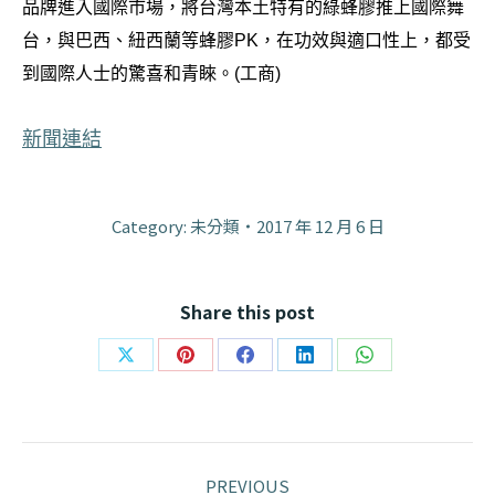
品牌進入國際市場，將台灣本土特有的綠蜂膠推上國際舞
台，與巴西、紐西蘭等蜂膠PK，在功效與適口性上，都受
到國際人士的驚喜和青睞。(工商)
新聞連結
Category: 未分類
2017 年 12 月 6 日
Share this post
Share
Share
Share
Share
Share
on
on
on
on
on
X
Pinterest
Facebook
LinkedIn
WhatsApp
Post
PREVIOUS