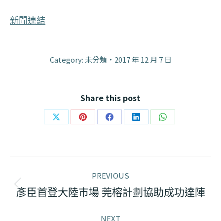
新聞連結
Category: 未分類
2017 年 12 月 7 日
Share this post
Share
Share
Share
Share
Share
on
on
on
on
on
X
Pinterest
Facebook
LinkedIn
WhatsApp
Post
PREVIOUS
navigation
Previous
彥臣首登大陸市場 莞榕計劃協助成功達陣
post:
NEXT