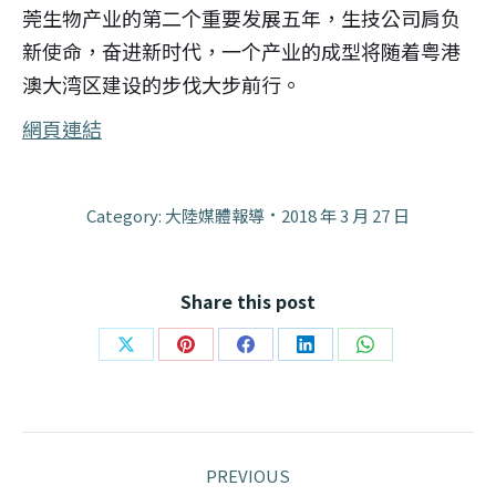
莞生物产业的第二个重要发展五年，生技公司肩负
新使命，奋进新时代，一个产业的成型将随着粤港
澳大湾区建设的步伐大步前行。
網頁連結
Category:
大陸媒體報導
2018 年 3 月 27 日
Share this post
Share
Share
Share
Share
Share
on
on
on
on
on
X
Pinterest
Facebook
LinkedIn
WhatsApp
Post
PREVIOUS