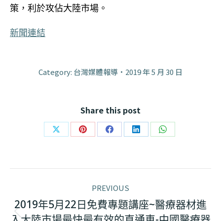
策，利於攻佔大陸市場。
新聞連結
Category:
台灣媒體報導
2019 年 5 月 30 日
Share this post
Share
Share
Share
Share
Share
on
on
on
on
on
X
Pinterest
Facebook
LinkedIn
WhatsApp
Post
PREVIOUS
navigation
2019年5月22日免費專題講座~醫療器材進
Previous
入大陸市場最快最有效的直通車-中國醫療器