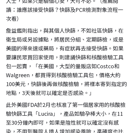
人士，如果只是驗個心安，大可不必。（推薦閱
讀：誰應該接受快篩？快篩及PCR檢測對象流程一
次看）
詹益鑑則指出，與其個人快篩，不如社區快篩，在
衛生局或另設據點，將居民分組、定期篩檢，或是
美國的得來速或藥局，有症狀再去接受快篩。如果
要讓民眾買回家使用，則建議快篩和核酸檢驗工具
包一起賣，「在美國，大型的量販店如Costco和
Walgreen，都買得到核酸檢驗工具包，價格大約
100美元，快篩後再做核酸檢驗，將樣本寄到指定的
地點，3天後就可以確定是否感染。」
此外美國FDA於2月也核准了第一個居家用的核酸檢
驗快篩工具「Lucira」，產品如驗孕棒大小，在11
至30分鐘內即可，如果是陰性就可以確定沒有感
染，不用到醫院人擠人增加感染風險，準確度也比