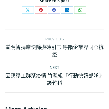
Share this post
Share
Share
Share
Share
Share
on
on
on
on
on
X
Pinterest
Facebook
LinkedIn
WhatsApp
Post
PREVIOUS
navigation
宣明智捐贈快篩拋磚引玉 呼籲企業界同心抗
Previous
疫
post:
NEXT
因應移工群聚疫情 竹縣組「行動快篩部隊」
Next
護竹科
post: