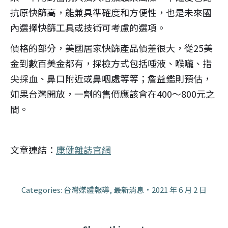
抗原快篩高，能兼具準確度和方便性，也是未來國
內選擇快篩工具或技術可考慮的選項。
價格的部分，美國居家快篩產品價差很大，從25美
金到數百美金都有，採檢方式包括唾液、喉嚨、指
尖採血、鼻口附近或鼻咽處等等；詹益鑑則預估，
如果台灣開放，一劑的售價應該會在400～800元之
間。
文章連結：
康健雜誌官網
Categories:
台灣媒體報導
,
最新消息
2021 年 6 月 2 日