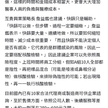
做，這樣的時間和金錢成本相當大，更會大大增加
醫事人員的負擔與醫療成本。
互貴興業策略長 詹益鑑也建議，快篩只是輔助，
「快篩可以做，但步驟、過程一定要細緻，」詹益
鑑表示，快篩要大量、連續地做，所以要如何縮短
時間、減少成本很重要，「而且快篩不能決定個人
是否有感染，它代表的是群體感染的風險，因此一
定要搭配核酸檢驗。」因此建議企業可以先依照風
險程度、上班時間將員工分組，假如A組10人全部都
是陰性，再把樣品混合（可能是唾液或鼻咽分泌
物）做核酸檢驗，來排除偽陰性的可能；若出現陽
性，再一一執行核酸檢驗。
目前國內已有10家合法代理商或製造商可供企業諮
詢，至於售價方面，依照公司人數、後續服務等差
異，大約一劑落在280～600元之間。