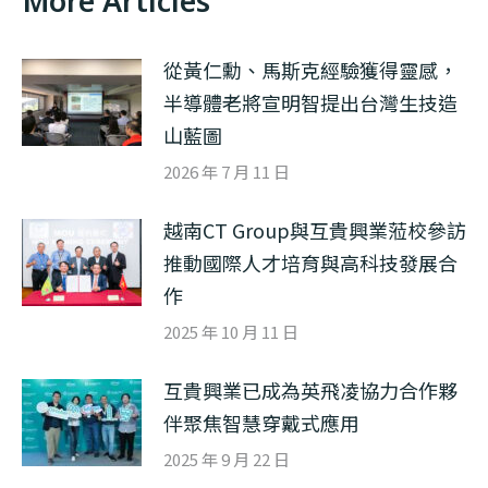
More Articles
從黃仁勳、馬斯克經驗獲得靈感，
半導體老將宣明智提出台灣生技造
山藍圖
2026 年 7 月 11 日
越南CT Group與互貴興業蒞校參訪
推動國際人才培育與高科技發展合
作
2025 年 10 月 11 日
互貴興業已成為英飛凌協力合作夥
伴聚焦智慧穿戴式應用
2025 年 9 月 22 日