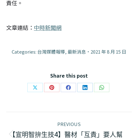
責任。
文章連結：
中時新聞網
Categories:
台灣媒體報導
,
最新消息
2021 年 8 月 15 日
Share this post
Share
Share
Share
Share
Share
on
on
on
on
on
X
Pinterest
Facebook
LinkedIn
WhatsApp
Post
PREVIOUS
navigation
【宣明智拚生技4】醫材「互貴」要人幫