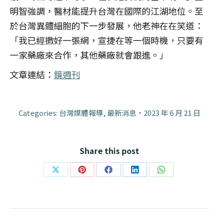
明智強調，醫材能提升台灣在國際的江湖地位。至
於台灣異體細胞的下一步發展，他老神在在笑道：
「我已經撒好一張網，宣捷在等一個時機，只要有
一家藥廠來合作，其他藥廠就會跟進。」
文章連結：
鏡週刊
Categories:
台灣媒體報導
,
最新消息
2023 年 6 月 21 日
Share this post
Share
Share
Share
Share
Share
on
on
on
on
on
X
Pinterest
Facebook
LinkedIn
WhatsApp
Post