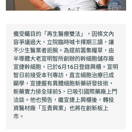
備受矚目的「再生醫療雙法」，因條文內
容爭議過大，立院臨時喊卡擇期三讀，讓
不少生醫業者扼腕。為提前籌集糧草，由
半導體大老宣明智所創辦的幹細胞儲存廠
宣捷幹細胞，已於6月16日登錄興櫃。宣明
智日前接受本刊專訪，直言細胞治療已成
顯學，宣捷握有異體細胞新藥研發技術，
新藥實力排全球前5，已吸引國際藥廠上門
洽談。他也預告，繼宣捷上興櫃後，轉投
資醫材廠「互貴興業」也將在創新板上
市。