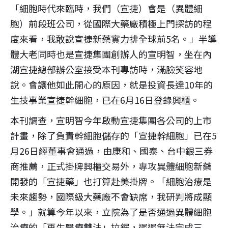
「細胞時代來臨時，我們（宣捷）會是（異體細
胞）前段班公司，從國際大藥廠積極上門探訪的程
度來看，我敢說宣捷新藥實力排全球前5名。」半導
體大老同時也是宣捷集團創辦人的宣明智，坐在內
湖宣捷總部辦公室接受本刊專訪時，滿臉笑容地
說。會讓他如此開心的原因，就是投資長達10年的
生技事業宣捷幹細胞，已在6月16日登錄興櫃。
本刊調查，宣明智今年啟動宣捷集團各公司的上市
計畫，除了負責幹細胞儲存的「宣捷幹細胞」已在5
月26日經董事會通過，由康和、國泰、台中銀三券
商推薦，正式掛牌興櫃交易外，專攻異體細胞新藥
開發的「宣捷藥」也打算赴美掛牌。「細胞治療是
未來趨勢，國際級大藥廠不會缺席，我研判將成顯
學。」就算今年以來，立院為了是否通過異體細胞
治療的「再生醫療雙法」拉鋸，遲遲無法完成三