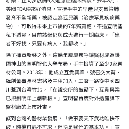
新藥，正同步展開6大適應症臨床試驗。去年8月，
美國FDA傳來好消息，宣捷手中的早產兒支氣管肺
發育不全新藥，被認定為孤兒藥（治療罕見疾病藥
物），可取得未來上市後的7年獨賣權，不過宣明智
私下透露，目前該藥仍與成大進行一期臨床，「患
者不好找，只要有病人，我都收。」
除了揮軍新藥之外，這幾年屢屢疾呼讓醫材成為護
國神山的宣明智也大舉布局，手中投資了至少9家醫
材公司。2013年，他成立互貴興業，號召交大幫、
緯創董事長林憲銘及中租加入，工廠一路從中國四
川蓋到台灣竹北。「在證交所的鼓勵下，互貴興業
已規劃明年上創新板。」宣明智首度對外透露旗下
醫材廠的上市計畫。
談到台灣的醫材業發展，「做事要天下武功唯快不
破，時機可遇不可求，但快是我們的基本功。」宣