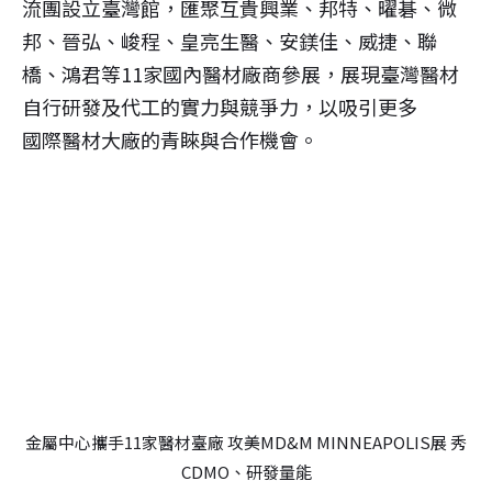
流團設立臺灣館，匯聚互貴興業、邦特、曜碁、微
邦、晉弘、峻程、皇亮生醫、安鎂佳、威捷、聯
橋、鴻君等11家國內醫材廠商參展，展現臺灣醫材
自行研發及代工的實力與競爭力，以吸引更多
國際醫材大廠的青睞與合作機會。
金屬中心攜手11家醫材臺廠 攻美MD&M MINNEAPOLIS展 秀
CDMO、研發量能