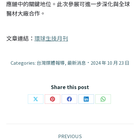
應鏈中的關鍵地位。此次參展可進一步深化與全球
醫材大廠合作。
文章連結：
環球生技月刊
Categories:
台灣媒體報導
,
最新消息
2024 年 10 月 23 日
Share this post
Share
Share
Share
Share
Share
on
on
on
on
on
X
Pinterest
Facebook
LinkedIn
WhatsApp
Post
PREVIOUS